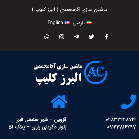
ماشين سازي آقامحمدي ( البرز کلیپ )
فارسی
English
02832228714
قزوین – شهر صنعتی البرز
09123816297
بلوار ذکریای رازی – پلاک 51