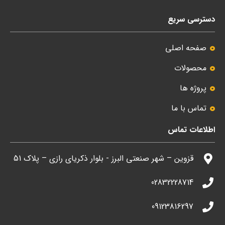
دسترسی سریع
صفحه اصلی
محصولات
پروژه ها
تماس با ما
اطلاعات تماس
قزوین – شهر صنعتی البرز - بلوار ذکریای رازی – پلاک 51
02832228714
09123816297