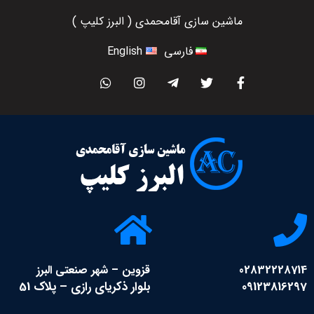
ماشين سازي آقامحمدي ( البرز کلیپ )
فارسی
English
02832228714
قزوین – شهر صنعتی البرز
09123816297
بلوار ذکریای رازی – پلاک 51