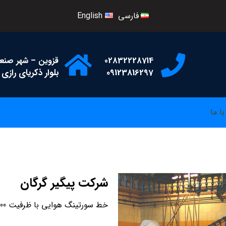
فارسی
English
02832228714
قزوین – شهر صنعتی
09123816297
بلوار ذکریای رازی –
ا ما
شرکت پیگیر گرگان
خط سورتینگ هوایی با ظرفیت 5000 قطعه مرغ در ساعت